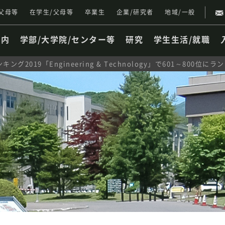
父母等
在学生/父母等
卒業生
企業/研究者
地域/一般
案内
学部/大学院/センター等
研究
学生生活/就職
2019「Engineering & Technology」で601～800位に