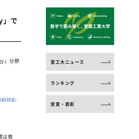
gy」で
ogy」分野
室工大ニュース
ランキング
eering-
受賞・表彰
標は教