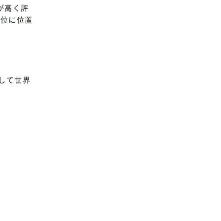
が高く評
42位に位置
して世界