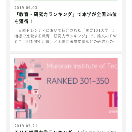
の大学（国立は57大学）がランクインしています。ここ
で本学は全国で26位タイ（国立大学では13位タイ）とい
2019.09.03
う高い評価を得ています。（※本学独自の分析による）
「教育・研究力ランキング」で本学が全国26位
本学は、「確かな研究力をベースとした教育力」で、地
を獲得！
域にそして世界に貢献できる理工系学生の育成に邁進しま
す。
日経トレンディにおいて紹介された「主要101大学 5
指標で比較する教育・研究力ランキング」で、論文のＦＷ
ＣＩ（相対被引用度）と国際共著論文率などの研究力の高
さが認められ、全国26位、北海道・東北地域の国立大学
では、東北大学、北海道大学についで3位を獲得しまし
た。 詳しくは、日経トレンディ2019年9月号をご覧く
ださい。 室蘭工業大学は工業大学としての教員の確か
な研究力と30,000余の同窓生の活躍を実績として教育改
革を進め、地域にそして世界に貢献できる理工系学生の育
成に邁進します。
2019.05.21