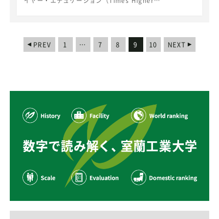
イヤー・エデュケーション（Times Higher
Education）に評価されたTop universities in the
Asia-Pacific region 2019（トップ320大学）の一校と
して、本学は、総合251～300位（日本国内の大学では、
総合65-90位に相当（国公私立大学数782校）※本学独自
PREV
1
…
7
8
9
10
NEXT
の分析による）にランクインしました。
https://www.timeshighereducation.com/student/
best-universities/best-universities-asia-pacific-
region ＴＨＥアジア太平洋大学ランキング2019で
は、東アジア、東南アジア、オセアニア地区の大学を対象
に、教育、研究、論文の被引用数、産学連携、国際性の多
様な指標に基づいて決定されており、本学は今年初めてラ
ンクインしました。 （日本国内からは103大学がランク
インしました。） 室蘭工業大学は工業大学としての研
究力と30,000余の同窓生の活躍を実績として教育改革を
進め、地域にそして世界に貢献できる理工系学生の育成に
邁進します。