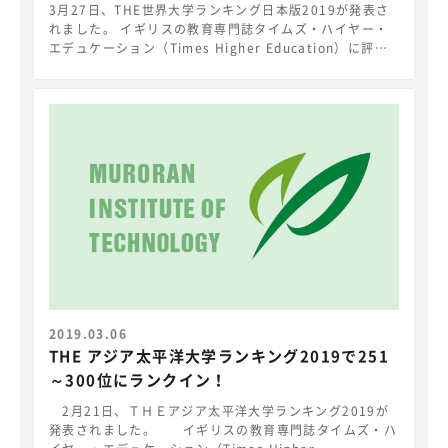
3月27日、THE世界大学ランキング日本版2019が発表さ
れました。 イギリスの教育専門誌タイムズ・ハイヤー・
エデュケーション（Times Higher Education）に評価
されたTimes Higher Education Japan University
Rankings 2019の一校として、本学は、総合121～130
位にランクインしました。
https://japanuniversityrankings.jp/rankings/total
-ranking/ THE 世界大学ランキング日本版2019では、
１．どれだけ充実した教育が行われている可能性がある
か、２．どれだけ教育への期待が実現されているか、３．
どれだけ卒業生が活躍しているか、４．どれだけ国際的な
教育環境になっているか、という4つの分野の指標に基づ
いて決定されています。また、世界版が「研究力」に比重
を置いた調査であるのに対し、日本版は日本の大学の使命
を鑑み、より「教育力」を重視した内容となっています。
本学は、教員が充実した教育を実現していること、卒業生
が社会で活躍していることを高く評価されました。 室蘭
工業大学は工業大学としての教員の確かな研究力と
2019.03.06
30,000人余の同窓生の活躍を実績として教育改革を進
THE アジア太平洋大学ランキング2019で251
め、地域にそして世界に貢献できる理工系学生の育成に邁
～300位にランクイン！
進します。
2月21日、ＴＨＥアジア太平洋大学ランキング2019が
発表されました。 イギリスの教育専門誌タイムズ・ハ