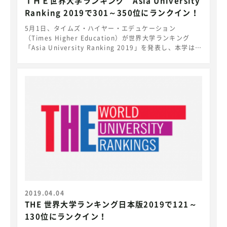
ＴＨＥ世界大学ランキング Asia University
Ranking 2019で301～350位にランクイン！
5月1日、タイムズ・ハイヤー・エデュケーション
（Times Higher Education）が世界大学ランキング
「Asia University Ranking 2019」を発表し、本学は
301～350位にランクインしました。
https://www.timeshighereducation.com/world-
university-rankings/2019/regional-
ranking#!/page/0/length/25/sort_by/rank/sort_o
rder/asc/cols/stats Asia University Ranking
2019は、中国、シンガポール、インド、サウジアラビア
などのアジア地域の27の国や地域の大学を対象に教育、
研究、論文の被引用数、産学連携、国際性の多様な指標に
基づいて決定されています。今回は、350以上の大学がラ
ンクインし、日本からは103の大学が選ばれました。本学
も教育、研究等について評価され、ランクインしていま
す。（日本国内の大学では58～79位に相当。※本学独自
の分析による）
2019.04.04
THE 世界大学ランキング日本版2019で121～
130位にランクイン！