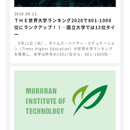
2019.09.12
ＴＨＥ世界大学ランキング2020で801-1000
位にランクアップ！！―国立大学では13位タイ
ー
9月11日（水）、タイムズ・ハイヤー・エデュケーショ
ン（Times Higher Education）が世界大学ランキング
を発表し、本学は昨年の1001+位から、801–1000位に
ランクアップし、北海道、東北地域では、東北大学(251-
300位)、北海道大学(401-500位)、会津大学(601-800
位)についで、札幌医科大学（801 – 1000位）とともにラ
ンクインしました。
https://www.timeshighereducation.com/world-
university-rankings/2020/world-
ranking#!/page/0/length/25/locations/JP/sort_by
/rank/sort_order/asc/cols/stats 世界大学ランキ
ングは世界の大学を「研究力」を主な指標として、
Teaching、 Research、 Citations、 Industry
Income、 International Outlookの観点から評価する
もので、世界の高等教育機関、約23,000校のうち、ラン
クインしているのは約６%の1,396校で、日本からは110