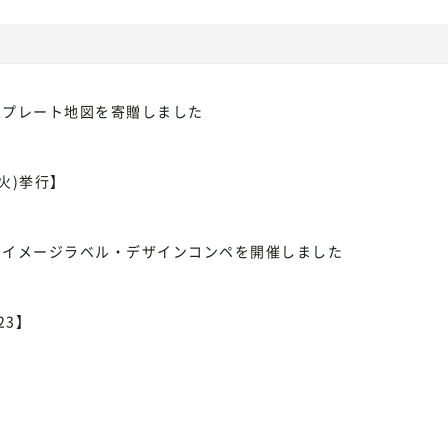
ミプレート地図を寄贈しました
火)挙行】
るイメージラベル・デザインコンペを開催しました
23】
！