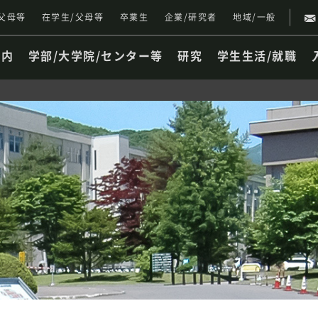
父母等
在学生/父母等
卒業生
企業/研究者
地域/一般
案内
学部/大学院/センター等
研究
学生生活/就職