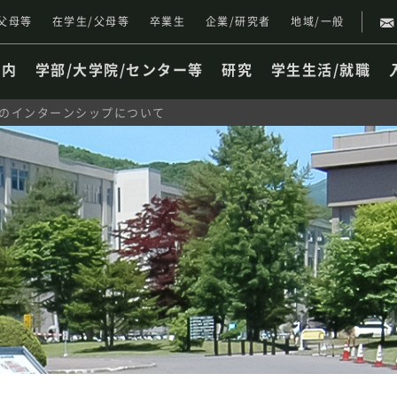
父母等
在学生/父母等
卒業生
企業/研究者
地域/一般
案内
学部/大学院/センター等
研究
学生生活/就職
のインターンシップについて