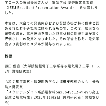
学コースの藤田優音さんが「電気学会 優秀論文発表賞
（IEEJ Excellent Presentation Award）」を受賞しま
した。
本賞は、大会での発表内容および質疑応答が特に優秀と認
められた若手研究者に贈られるもので、この度、厳正なる
審査の結果、高圧技術を用いた熱電材料の開発手法が高く
評価されての受賞となりました。その栄誉を称え、電気学
会より表彰状とメダルが授与されました。
概要
藤田 優音（大学院情報電子工学系専攻電気電子工学コース
2年 関根研究室）
令和７年度電気・情報関係学会北海道支部連合大会 優秀
論文発表賞
「スクッテルダイト系熱電材料SnxCo4Sb12-yTeyの高圧
合成と熱電特性」2025年11月2日 (共同研究者：関根ちひ
ろ)