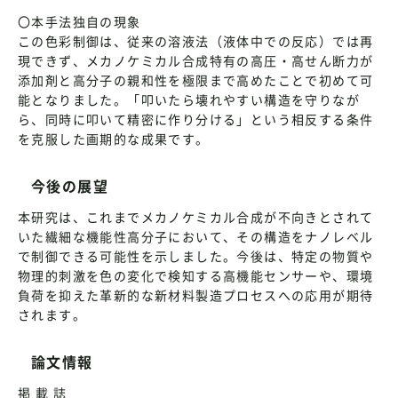
〇本手法独自の現象
この色彩制御は、従来の溶液法（液体中での反応）では再
現できず、メカノケミカル合成特有の高圧・高せん断力が
添加剤と高分子の親和性を極限まで高めたことで初めて可
能となりました。「叩いたら壊れやすい構造を守りなが
ら、同時に叩いて精密に作り分ける」という相反する条件
を克服した画期的な成果です。
今後の展望
本研究は、これまでメカノケミカル合成が不向きとされて
いた繊細な機能性高分子において、その構造をナノレベル
で制御できる可能性を示しました。今後は、特定の物質や
物理的刺激を色の変化で検知する高機能センサーや、環境
負荷を抑えた革新的な新材料製造プロセスへの応用が期待
されます。
論文情報
掲 載 誌