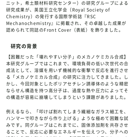
ニット，希土類材料研究センター）の研究グループによる
研究成果が、英国王立化学会（Royal Society of
Chemistry）の発行する国際学術誌『RSC
Mechanochemistry』に掲載され、その卓越した成果が
認められて同誌のFront Cover（表紙）を飾りました。
研究の背景
【困難だった「壊れやすい分子」のメカノケミカル合成】
本研究グループではこれまで、環境負荷の低い次世代の合
成法として、溶媒を用いず機械的な衝撃で反応を進行させ
る「メカノケミカル合成」の研究に注力してきました。し
かし、今回対象としたポリアセチレン誘導体のような精密
ならせん構造を持つ高分子は、過度な熱や圧力によってそ
の構造が容易に崩壊してしまうという課題がありました。
例えるなら、「叩けば割れてしまう繊細なガラス細工を、
ハンマーで叩きながら作り上げる」ような極めて困難な試
みです。同グループはこれまでに、固体添加剤を共存させ
ることで、反応に必要なエネルギーを伝えつつ、分子への