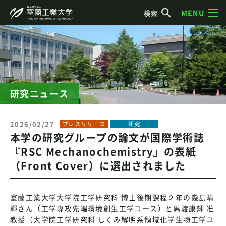
MENU
検索
研究ニュース
2026/02/27
プレスリリース
研究
本学の研究グループの論文が国際学術誌
『RSC Mechanochemistry』の表紙
（Front Cover）に選出されました
室蘭工業大学大学院工学研究科 博士後期課程２年の幾島晴
輝さん（工学専攻先端環境創生工学コース）と馬渡康輝 准
教授（大学院工学研究科 しくみ解明系領域化学生物工学ユ