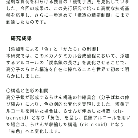
過剰な負荷を和らげる独自の「緩衝手法」を見出していま
した。今回の成果は、この先行研究で培った高度な技術基
盤を応用し、さらに一歩進めて「構造の精密制御」にまで
到達したものです。
研究成果
【添加剤による「色」と「かたち」の制御】
本研究では、このメカノケミカル合成過程において、添加
するアルコールの「炭素鎖の長さ」を変化させることで、
高分子のらせん構造を自在に操れることを世界で初めて明
らかにしました。
〇構造と色彩の相関
高分子鎖が形成するらせん構造の伸縮具合（分子ばねの伸
び縮み）により、色の劇的な変化を実現しました。短鎖ア
ルコールを用いた場合は、らせんが伸長した構造（cis-
transoid）となり「黄色」を呈し、長鎖アルコールを用い
た場合は、らせんが収縮した構造（cis-cisoid）となり
「赤色」へと変化します。