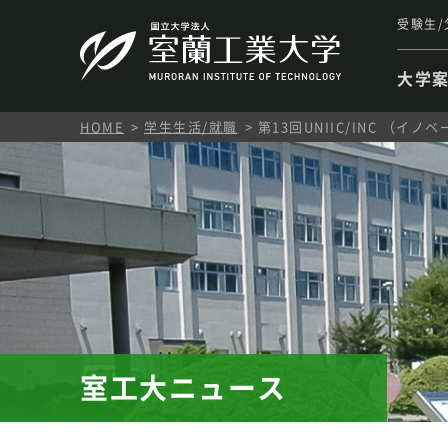
受験生/
大学
HOME
学生生活/就職
第13回UNIIC/INC （
室工大ニュース