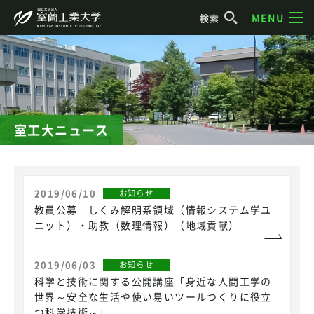
MENU
検索
室工大ニュース
2019/06/10
お知らせ
教員公募 しくみ解明系領域（情報システム学ユ
ニット）・助教（数理情報）（地域貢献）
2019/06/03
お知らせ
科学と技術に関する公開講座「身近な人間工学の
世界～安全な生活や使い易いツールつくりに役立
つ科学技術～」