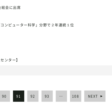
会総会に出席
「コンピューター科学」分野で２年連続１位
流センター】
90
91
92
93
…
108
NEXT