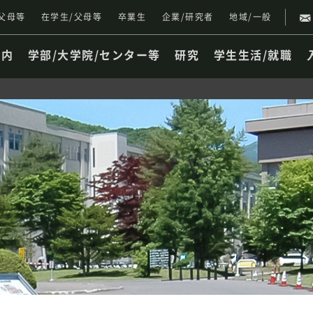
父母等
在学生/父母等
卒業生
企業/研究者
地域/一般
案内
学部/大学院/センター等
研究
学生生活/就職