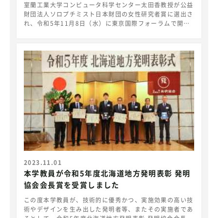
女雇用参画推進室員を務め、学内外で女性研究者のロール
室蘭工業大学コンピュータ科学センター太田香教授が公益
モデルに関連した講演を行い、また、主宰する研究室から
財団法人ソロプチミスト日本財団の女性研究者賞に選出さ
は室蘭工業大学長賞にあたる蘭岳賞の受賞女子学生も輩出
れ、令和5年11月8日（水）に東京国際フォーラムで開催
し、育成した若手女性研究者は国際的に各界で活躍してい
された贈呈式において、認定書が授与されました。 公
る。 〇受賞コメント このような輝かしい賞を受賞でき誠
益財団法人ソロプチミスト財団が実施している令和5年度
に光栄に思います。この度の受賞は、ひとえに共同研究
の支援事業において、室蘭工業大学コンピュータ科学セン
者、地域の皆様、大学関係者、家族からのサポート、なら
ター太田香教授が「女性研究者賞」を受賞しました。
びにJSTや日本学術振興会などからの助成により不自由な
ソロプチミスト日本財団女性研究者賞は、2013年、同財
く研究を続けて来られたお陰です。本受賞を励みにして、
団の創立30周年を記念し、女性研究者へ躍進の機会を与
今後とも研究や後進の育成に邁進するとともに、一人でも
えることを目的として創設されました。同賞は、教育、科
多くの女性が科学技術の分野で活躍できるような社会にな
学技術、医療技術、環境、ＩＴ技術、介護福祉、社会福
るよう貢献していけたらと思います。 ○輝く女性研究者
祉、伝統技術、伝統文化、文学、経済学、健康、平和など
賞 応募フライヤー ＜お問い合わせ＞室蘭工業大学総務広
さまざまな分野で将来性のある研究をしている優秀な女性
報課 担当：宮下、村田〒050-8585 北海道室蘭市水元
に対し、研究費500万円が支援されます。 今回の女性
町27-1TEL: 0143-46-5014 E-mail: koho@muroran-
研究者賞応募テーマである「6Gの無線通信の知能化」に
it.ac.jp
ついて、研究費500万円の支援を受け、研究を進めていく
こととなります。 贈呈式の様子（左から２番目：太田教
授） 認定書 記念品 受賞コメント この度は、ソロプチ
2023.11.01
ミスト日本財団より女性研究者賞という素晴らしい賞を頂
本学教員が令和5年度北海道地方発明表彰 発明
戴し、誠に光栄に思います。ご推薦頂いた国際ソロプチミ
協会会長賞を受賞しました
スト室蘭の前田会長をはじめ、会員の皆様に深く感謝申し
上げたいと思います。また、日頃サポートして頂いている
この度本学教員が、技術的に優秀かつ、実施効果の高い技
室蘭工業大学、同僚と共同研究者の皆様、地域の皆様およ
術やデザインを生み出した発明者等、またその実施者であ
び家族のお陰でこのような受賞ができているものと感じて