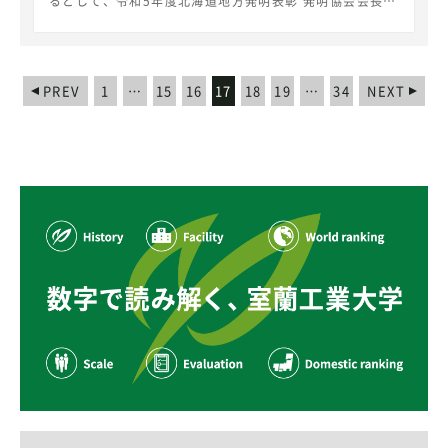
るとして、令和5年度北海道地方発明表彰 発明協会会長賞
おります。頂いた支援金を有効に活用して、今後も情報分
を受賞しました。 本受賞は、近年頻発する豪雨災害時の
野の発展に寄与していければと思います。
土砂除去作業において、作業姿勢を改善し、道具を軽量に
することで、作業者の負担軽減及び作業の効率化を図るこ
とを目的としたショベルに関するもので、科学技術振興機
PREV
1
…
15
16
17
18
19
…
34
NEXT
構A-STEP機能検証フェーズタイプ（研究代表：吉成 哲教
授）の研究成果です。土砂除去作業を想定した呼吸代謝計
測試験を実施したところ、従来のショベルと比較して作業
負担の指標となる酸素摂取量を約13％減少することがで
きました。災害復興現場において使用され、作業者の負担
軽減に寄与しています。 発表者吉成哲、藤木裕行、柴田
義光、空閑良壽ほか浅香工業(株)、北海道立総合研究機構
発表タイトル人間工学に基づく負担軽減化ショベル（意匠
登録第1709092号） 吉成教授による受賞コメントこの度
は、北海道地方発明表彰発明協会会長賞を受賞でき、関係
各位に感謝申し上げます。産学官連携による研究開発の成
果を評価いただき大変光栄に存じます。今後とも様々な連
携を推進し、大学の知が社会実装につながるよう努めてま
いります。