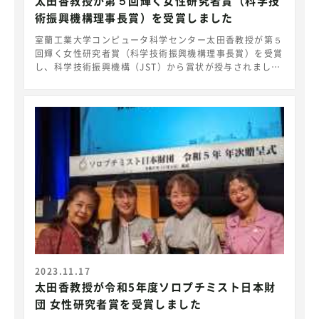
太田香教授が第５回輝く女性研究者賞（科学技
術振興機構理事長賞）を受賞しました
室蘭工業大学コンピュータ科学センター太田香教授が第５
回輝く女性研究者賞（科学技術振興機構理事長賞）を受賞
し、科学技術振興機構（JST）から賞状が授与されまし
た。 太田香教授が第５回輝く女性研究者賞（科学技術
振興機構理事長賞）を受賞しました。輝く女性研究者賞
は、持続的な社会と未来に貢献する優れた研究などを行っ
ている女性研究者、および女性研究者の活躍を推進してい
る機関を表彰するもので、第5回となる本年度は令和5年4
月3日から6月30日までの期間に募集し、外部有識者から
なる選考委員会による審査を経て、輝く女性研究者賞の受
賞者を決定しました。 表彰式は、令和5年11月19日
（日）にテレコムセンタービルで開催され、太田教授は橋
本 和仁 理事長（JST）から賞状が授与されました。 賞牌
を受け取る太田教授 関係者との記念撮影 〇輝く女性研究
者賞（科学技術振興機構理事長賞）受賞理由 次世代通信
のBeyond 5G／6Gで注目される高周波数帯（ミリ波）を
活用するための特殊な反射板である
RIS（Reconfigurable Intelligent Surface）を用いた
2023.11.17
通信効率の最大化や、RISの設置場所の最適化に関する研
太田香教授が令和5年度ソロプチミスト日本財
究成果を挙げ、中国・カナダを中心に、多くの海外共同研
団 女性研究者賞を受賞しました
究を展開している。 研究活動と並行して、所属大学の男