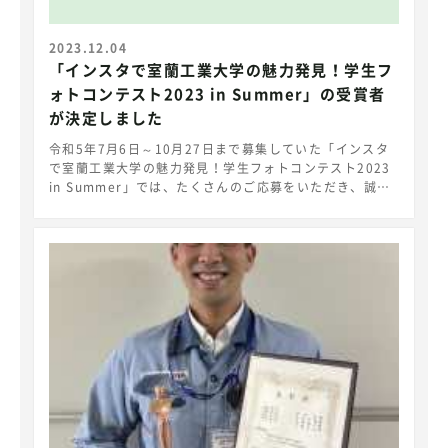
2023.12.04
「インスタで室蘭工業大学の魅力発見！学生フ
ォトコンテスト2023 in Summer」の受賞者
が決定しました
令和5年7月6日～10月27日まで募集していた「インスタ
で室蘭工業大学の魅力発見！学生フォトコンテスト2023
in Summer」では、たくさんのご応募をいただき、誠に
ありがとうございました。 学内で審査を行い、受賞者が
決定いたしましたので公表いたします。 今後、受賞者に
対し表彰式が行われる予定です。 【受賞作品】 学長賞 作
品名「白老実験場の美しさ」 Jason Nathanael 広報室
長賞 作品名「Nocturnal Unity: Embracing Muroran
IT's Night Charm」 Anusha Venkatachalpathy 優秀
賞 作品名「数秒の光」 坂井皓地 優秀賞 作品名「つなぎ
目」 吉田光希 応募総数 50点 https://muroran-
it.ac.jp/guidance/photo_contest_2023summer/