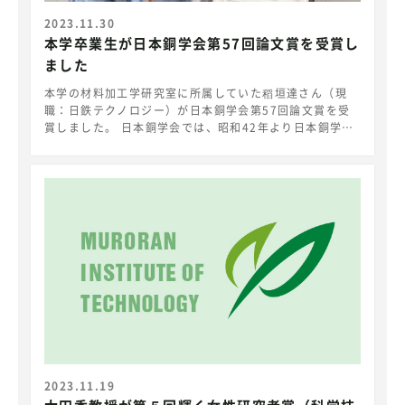
2023.11.30
本学卒業生が日本銅学会第57回論文賞を受賞し
ました
本学の材料加工学研究室に所属していた稻垣達さん（現
職：日鉄テクノロジー）が日本銅学会第57回論文賞を受
賞しました。 日本銅学会では、昭和42年より日本銅学会
誌に掲載された研究論文を対象に論文賞を選出し授賞して
います。本賞は、日本銅学会誌62巻に掲載された全論文
から、審査委員による一次審査、編集委員による二次審査
の結果、優秀論文として選定されました。 ＜受賞者およ
び受賞研究内容＞稻垣達（当時材料加工学研究室所属）
「RMA-CREO処理を適用したCu-Cr-Zr合金の二段時効特
性」 強ねじりひずみ加工の一つであるRMA-CREO処理を
Cu-Cr-Zr合金に適用し、その後に二段時効熱処理するこ
とで、従来の熱処理よりも短時間でかつ高強度が得られる
ことを示すとともに、その強化機構を明らかとしました。
＜受賞者コメント＞先生の多大なるご支援のおかげです。
心より感謝申し上げます。
2023.11.19