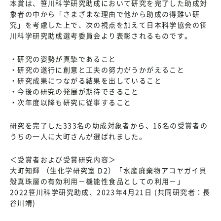
本賞は、笹川科学研究助成において研究を完了した助成対
象者の中から「さまざまな理由で他から助成の得難い研
究」を考慮した上で、次の視点を加えて日本科学協会の笹
川科学研究助成選考委員会より表彰されるものです。
・研究の姿勢が真摯であること
・研究の遂行に創意と工夫の努力がうかがえること
・研究成果につながる結果を出していること
・今後の研究の発展が期待できること
・次年度以降も研究に従事すること
研究を完了した333名の助成対象者から、16名の受賞者の
うちの一人に大町さんが選ばれました。
＜受賞者および受賞研究内容＞
大町知輝 （生化学研究室 D2）「水産廃棄物アコヤガイ貝
殻真珠層の有効利用－機能性食品としての利用－」
2022笹川科学研究助成、2023年4月21日 (共同研究者：長
谷川靖)