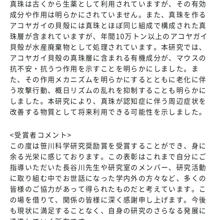
真珠は古くから生薬として利用されていますが、その有効
成分や作用は明らかにされていません。また、真珠を作る
アコヤガイの貝殻には真珠とほぼ同じ組成で構成された真
珠層が含まれていますが、年間10万トン以上のアコヤガイ
貝殻が水産廃棄物として処理されています。本研究では、
アコヤガイ貝殻の真珠層に含まれる有機成分が、マウスの
抗不安・抗うつ作用を示すことを明らかにしました。ま
た、その作用メカニズムを明らかにするとともに老化に伴
う攻撃行動、概日リズムの乱れを抑制することも明らかに
しました。本研究により、真珠が認知症に伴う周辺症状を
改善する物質として将来利用できる可能性を示しました。
<受賞者コメント>
この度は笹川科学研究奨励賞を受賞することができ、身に
余る光栄に感じております。この表彰はこれまで自分にご
指導いただいた長谷川先生や研究室のメンバー、研究活動
に取り組む中でお世話になった学内外の方々など、多くの
皆様のご協力があって得られたものだと考えています。こ
の場を借りて、関係の皆様に深く感謝申し上げます。今後
も現状に満足することなく、自身の研究のさらなる発展に