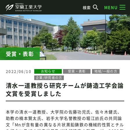
MENU
検索
受賞・表彰
2022/06/10
お知らせ
受賞・表彰
地域/一般の方
企業/研究者の方
清水一道教授ら研究チームが鋳造工学会論
文賞を受賞しました
本学の清水一道教授、大学院の佐藤功児氏、佐々木健氏、
助教の楠本賢太氏、岩手大学名誉教授の堀江皓氏の共同論
文「Mnが含有量の異なる片状黒鉛鋳鉄の機械的性質とチル