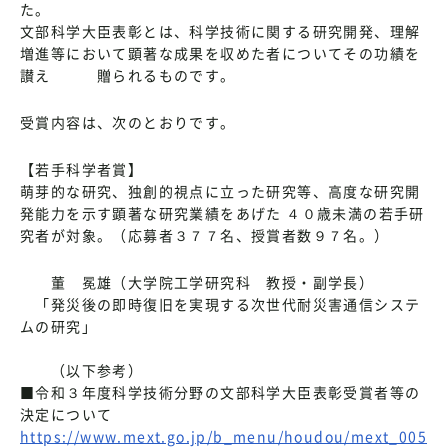
た。
文部科学大臣表彰とは、科学技術に関する研究開発、理解
増進等において顕著な成果を収めた者についてその功績を
讃え 贈られるものです。
受賞内容は、次のとおりです。
【若手科学者賞】
萌芽的な研究、独創的視点に立った研究等、高度な研究開
発能力を示す顕著な研究業績をあげた ４０歳未満の若手研
究者が対象。（応募者３７７名、授賞者数９７名。）
董 冕雄（大学院工学研究科 教授・副学長）
「発災後の即時復旧を実現する次世代耐災害通信システ
ムの研究」
（以下参考）
■令和３年度科学技術分野の文部科学大臣表彰受賞者等の
決定について
https://www.mext.go.jp/b_menu/houdou/mext_005