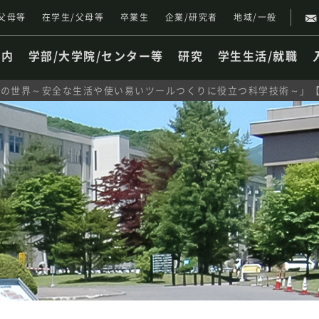
父母等
在学生/父母等
卒業生
企業/研究者
地域/一般
案内
学部/大学院/センター等
研究
学生生活/就職
世界～安全な生活や使い易いツールつくりに役立つ科学技術～」【7/