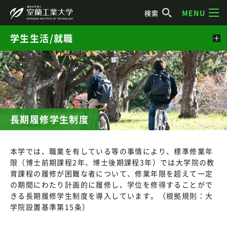
MENU
検索
学生生活/就職
長期履修学生制度
本学では、職業を有している等の事情により、標準修業年
限（博士前期課程2年、博士後期課程3年）では大学院の教
育課程の履修が困難な者について、修業年限を超えて一定
の期間にわたり計画的に履修し、学位を修得することがで
きる長期履修学生制度を導入しています。（根拠規則：大
学院設置基準第15条）