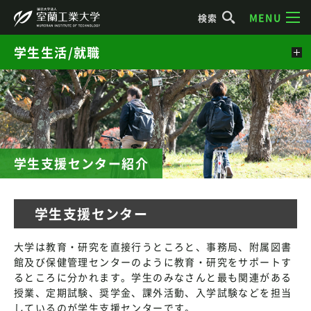
MENU
検索
学生生活/就職
学生支援センター紹介
学生支援センター
大学は教育・研究を直接行うところと、事務局、附属図書
館及び保健管理センターのように教育・研究をサポートす
るところに分かれます。学生のみなさんと最も関連がある
授業、定期試験、奨学金、課外活動、入学試験などを担当
しているのが学生支援センターです。