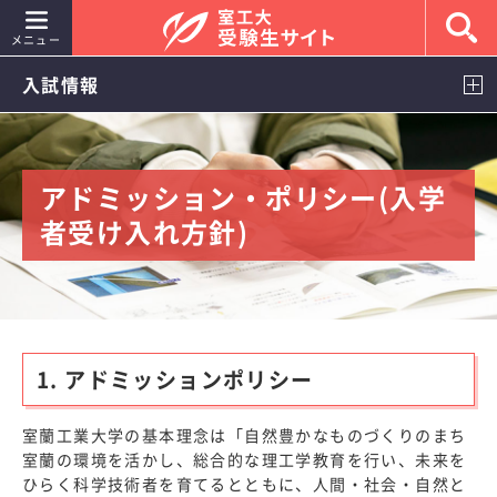
メニュー
入試情報
入試情報
室蘭工業大学を知ろう
アドミッション・ポリシー(入学
者受け入れ方針)
イベント情報
キャンパスライフ
就職・進路
1. アドミッションポリシー
室工大女子
室蘭工業大学の基本理念は「自然豊かなものづくりのまち
よくあるご質問
室蘭の環境を活かし、総合的な理工学教育を行い、未来を
ひらく科学技術者を育てるとともに、人間・社会・自然と
室蘭工業大学 大学公式サイト