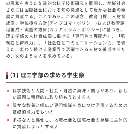
の調和を考えた創造的な科学技術研究を展開し、地域社会
さらには国際社会における知の拠点として豊かな社会の発
展に貢献する」ことである。この理念、教育目標、人材育
デジタル
資料請求
パンフレット
成像、学位授与方針(ディプロマ・ポリシー)および教育課
程編成・実施の方針(カリキュラム・ポリシー)に基づき、
学生募集
アクセス
理工学部の人材育成像に掲げる「専門性と展開力」、「強
要項
靭性と俯瞰力」、「社会性とコミュニケーション力」を備
えた、変わり続ける産業界で活躍できる人材を養成するた
お問い合わせ
め、次のような人を求めている。
標準
拡大
標準
青
黒
(1) 理工学部の求める学生像
科学技術と人間・社会・自然に興味・関心があり、新し
い課題に積極的に取り組もうとする人
豊かな教養と幅広い専門知識を身につけ活用するための
基礎的能力をもつ人
多様な人と協働し、地域社会と国際社会の発展に主体的
に貢献しようとする人