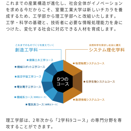
これまでの産業構造が進化し、社会全体がイノベーション
を求める今だからこそ、室蘭工業大学は新しいチカラを養
成するため、工学部から理工学部へと改組いたします。
デジタル
資料請求
パンフレット
工学・科学の基礎と、技術者に必要な情報処理能力を身に
つけた、変化する社会に対応できる人材を育成します。
学生募集
アクセス
要項
お問い合わせ
標準
拡大
標準
青
黒
理工学部は、2年次から「2学科9コース」の専門分野を専
攻することができます。