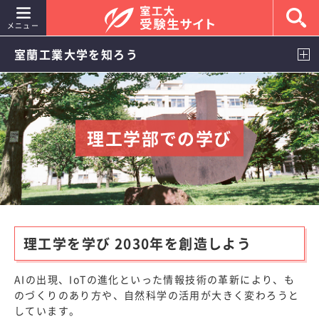
メニュー
室蘭工業大学を知ろう
入試情報
室蘭工業大学を知ろう
理工学部での学び
イベント情報
キャンパスライフ
就職・進路
理工学を学び 2030年を創造しよう
室工大女子
AIの出現、IoTの進化といった情報技術の革新により、も
よくあるご質問
のづくりのあり方や、自然科学の活用が大きく変わろうと
しています。
室蘭工業大学 大学公式サイト