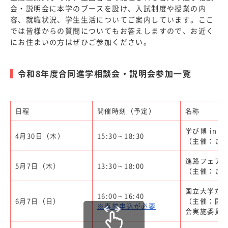
会・説明会に本学のブースを設け、入試制度や授業の内
容、就職状況、学生生活についてご案内しています。ここ
デジタル
では皆様からの質問についてもお答えしますので、お近く
資料請求
パンフレット
にお住まいの方はぜひご参加ください。
学生募集
アクセス
要項
令和8年度合同進学相談会・説明会参加一覧
お問い合わせ
日程
開催時刻（予定）
名称
標準
拡大
標準
青
黒
学び博 in 
4月30日（木）
15:30～18:30
（主催：さ
進路フェア i
5月7日（木）
13:30～18:00
（主催：さ
国立大学だ
16:00～16:40
6月7日（日）
（主催：国
※事前申込が必要
会実施委員