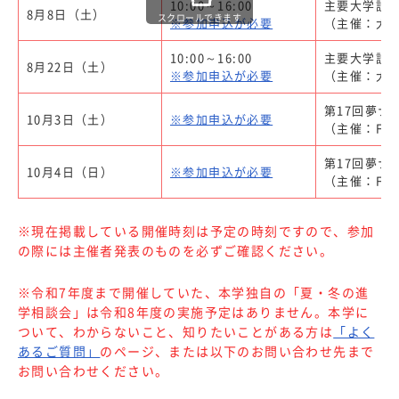
10:00～16:00
主要大学説明
8月8日（土）
スクロールできます
※参加申込が必要
（主催：大学
10:00～16:00
主要大学説明
8月22日（土）
※参加申込が必要
（主催：大学
第17回夢ナビ
10月3日（土）
※参加申込が必要
（主催：FRO
第17回夢ナビ
10月4日（日）
※参加申込が必要
（主催：FRO
※現在掲載している開催時刻は予定の時刻ですので、参加
の際には主催者発表のものを必ずご確認ください。
※令和7年度まで開催していた、本学独自の「夏・冬の進
学相談会」は令和8年度の実施予定はありません。本学に
ついて、わからないこと、知りたいことがある方は
「よく
あるご質問」
のページ、または以下のお問い合わせ先まで
お問い合わせください。