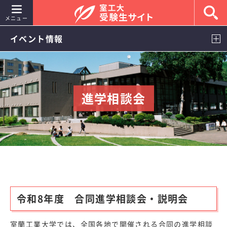
メニュー
イベント情報
入試情報
室蘭工業大学を知ろう
進学相談会
イベント情報
キャンパスライフ
就職・進路
室工大女子
令和8年度 合同進学相談会・説明会
よくあるご質問
室蘭工業大学 大学公式サイト
室蘭工業大学では、全国各地で開催される合同の進学相談