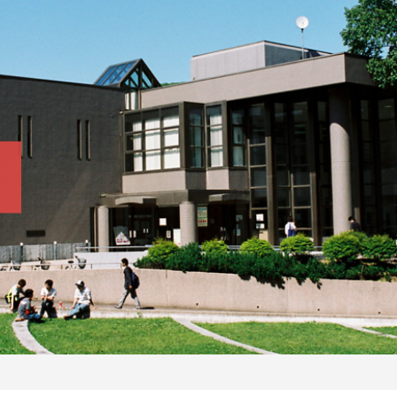
報
室蘭工業大学を知ろう
大学紹介ムービー
室工大ヒストリア
室工大の特色
理工学部での学び
入れ方針）
創造工学科
システム理化学科
室蘭工業大学「問いから、未来