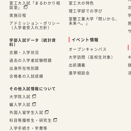
室工大入試「まるわかり相
室工大の特色
談室」
理工学部での学び
実施日程
室蘭工業大学「問いから、
アドミッション・ポリシー
未来へ。」
（入学者受入れ方針）
イベント情報
学部入試データ（統計資
料）
オープンキャンパス
志願・入学状況
大学訪問（高校生対象）
過去の入学者試験問題
出前講義
出身所在地別調
進学相談会
合格者の入試成績
その他入試情報について
大学院入試
編入学入試
外国人留学生入試
科目等履修生・研究生
入学手続き・学費等