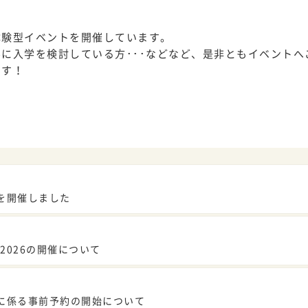
へ。」
体験型イベントを開催しています。
に入学を検討している方･･･などなど、是非ともイベントへ
ます！
イベント情報
オープンキャンパス
大学訪問（高校生対象）
出前講義
進学相談会
を開催しました
2026の開催について
ご質問
室蘭工業大学 大学公式サイト
に係る事前予約の開始について