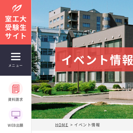
イベント情
入試情報
メニュー
学部入試案内
学生募集要項
実施日程
資料請求
室工大入試「まるわかり相談室」
アドミッション・ポリシー
（入学者受
学部入試データ（統計資料）
HOME
イベント情報
WEB出願