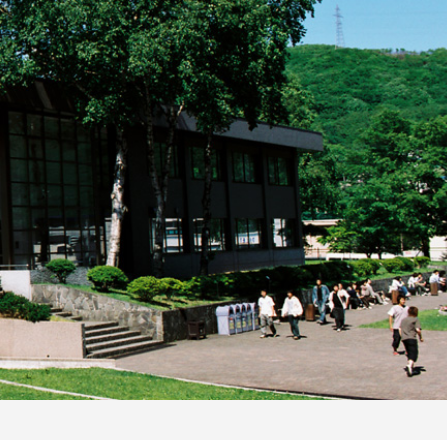
キャンパスライフ
先輩たちのプライベートライフ
大学の過ごし方
北海道 室蘭の暮らし
学外活動
施設案内
サークル活動
室工大女子