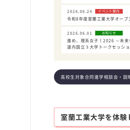
2026.06.24
イベント案内
デジタル
令和8年度室蘭工業大学オープ
資料請求
パンフレット
2026.06.01
お知らせ
進め、理系女子！2026 ～
道内国立３大学トークセッショ
高校生対象合同進学相談会・説
室蘭工業大学を体験