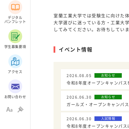
志願・入学状況
過去の入学者試験問題
室蘭工業大学では受験生に向けた
デジタル
出身所在地別調
パンフレット
大学選びに迷っている方・工業大学
してみてください。お待ちしてい
合格者の入試成績
その他入試情報について
学生募集要項
イベント情報
大学院入試
編入学入試
アクセス
外国人留学生入試
2026.08.05
お知らせ
科目等履修生・研究生
令和8年度オープンキャンパス
入学手続き・学費等
お問い合わせ
2026.06.30
お知らせ
ガールズ・オープンキャンパス
室工大女子
よくある
2026.06.30
入試情報
令和8年度オープンキャンパス