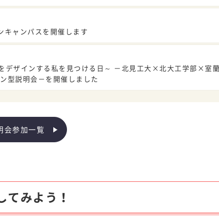
学生募集
ンキャンパスを開催します
アクセス
お問い合わせ
要項
未来をデザインする私を見つける日～ －北見工大×北大工学部×室
ン型説明会－を開催しました
明会参加一覧
してみよう！