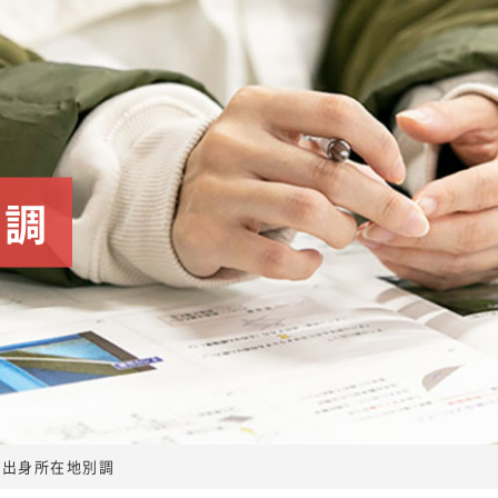
別調
室蘭工業大学を知ろう
大学紹介ムービー
室工大ヒストリア
室工大の特色
理工学部での学び
入れ方針）
創造工学科
システム理化学科
出身所在地別調
室蘭工業大学「問いから、未来