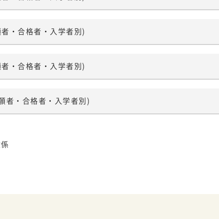
学生募集
願者・合格者・入学者別)
アクセス
お問い合わせ
要項
願者・合格者・入学者別)
志願者・合格者・入学者別)
験係