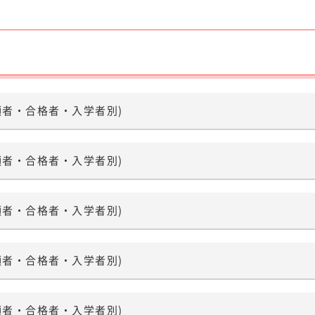
へ。」
イベント情報
オープンキャンパス
願者・合格者・入学者別)
大学訪問（高校生対象）
出前講義
願者・合格者・入学者別)
進学相談会
願者・合格者・入学者別)
願者・合格者・入学者別)
ご質問
室蘭工業大学 大学公式サイト
願者・合格者・入学者別)