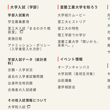
大学入試（学部）
室蘭工業大学を知ろう
学部入試案内
大学紹介ムービー
学生募集要項
室工大ヒストリア
室工大入試「まるわかり相
室工大の特色
談室」
理工学部での学び
実施日程
室蘭工業大学「問いから、
アドミッション・ポリシー
未来へ。」
（入学者受入れ方針）
イベント情報
学部入試データ（統計資
料）
オープンキャンパス
志願・入学状況
大学訪問（高校生対象）
過去の入学者試験問題
出前講義
出身所在地別調
進学相談会
合格者の入試成績
その他入試情報について
大学院入試