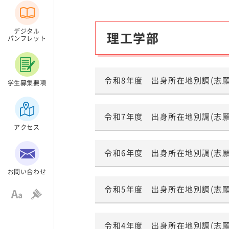
志願・入学状況
過去の入学者試験問題
デジタル
理工学部
出身所在地別調
パンフレット
合格者の入試成績
その他入試情報について
令和8年度 出身所在地別調(志
学生募集要項
大学院入試
編入学入試
令和7年度 出身所在地別調(志
アクセス
外国人留学生入試
科目等履修生・研究生
令和6年度 出身所在地別調(志
入学手続き・学費等
お問い合わせ
令和5年度 出身所在地別調(志
室工大女子
よくある
令和4年度 出身所在地別調(志