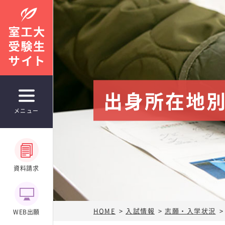
出身所在地
入試情報
メニュー
学部入試案内
学生募集要項
実施日程
資料請求
室工大入試「まるわかり相談室」
アドミッション・ポリシー
（入学者受
学部入試データ（統計資料）
HOME
入試情報
志願・入学状況
WEB出願