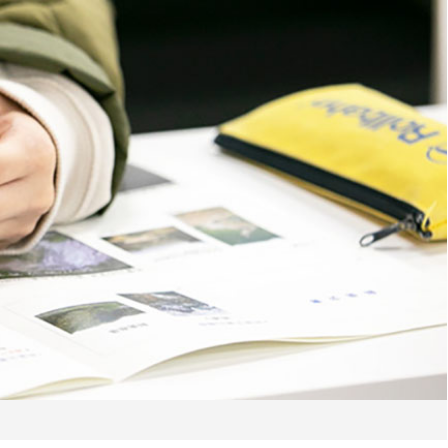
キャンパスライフ
先輩たちのプライベートライフ
大学の過ごし方
北海道 室蘭の暮らし
学外活動
施設案内
サークル活動
室工大女子