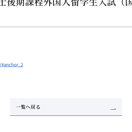
院博士後期課程外国人留学生入試（
s/#anchor_2
一覧へ戻る