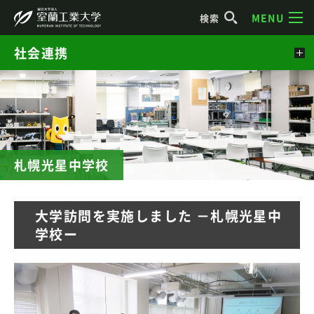
MENU
検索
社会連携
札幌光星中学校
大学訪問を実施しました －札幌光星中
学校ー