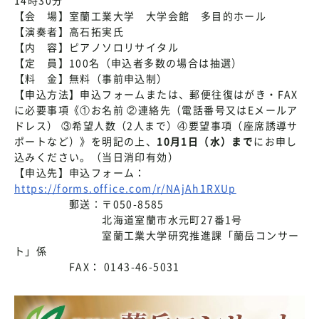
【会 場】室蘭工業大学 大学会館 多目的ホール
【演奏者】高石拓実氏
【内 容】ピアノソロリサイタル
【定 員】100名（申込者多数の場合は抽選）
【料 金】無料（事前申込制）
【申込方法】申込フォームまたは、郵便往復はがき・FAX
に必要事項《①お名前 ②連絡先（電話番号又はEメールア
ドレス） ③希望人数（2人まで）④要望事項（座席誘導サ
ポートなど）》を明記の上、
10月1日（水）まで
にお申し
込みください。（当日消印有効）
【申込先】申込フォーム：
https://forms.office.com/r/NAjAh1RXUp
郵送：〒050-8585
北海道室蘭市水元町27番1号
室蘭工業大学研究推進課「蘭岳コンサー
ト」係
FAX： 0143-46-5031