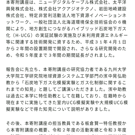
本寄附講座は、ニューデジタルケーブル株式会社、太平洋
興発株式会社、株式会社アクアジオテクノ、岩田地崎建設
株式会社、特定非営利活動法人地下資源イノベーションネ
ットワーク、一般社団法人北海道環境保全技術協会の６機
関により、地方創生につながるハイブリッド石炭地下ガス
化（H-UCG）の実証試験の実施及び未利用資源エネルギー
等に関連する技術開発に資するため、平成３１年４月１日
から２年間の設置期間で開設され、さらなる研究開発のた
め、令和５年度まで３年間の期間延長がされました。
報告会に先立ち、本寄附講座の研究協力者である九州大学
大学院工学研究院地球資源システム工学部門の濱中晃弘助
教から「石炭地下ガス化模擬実験とガス化制御に関するこ
れまでの知見」と題してご講演いただきました。濱中助教
は過去に本学に特任助教として在籍しており、在籍時から
現在までに実施してきた室内UCG模擬実験や大規模UCG模
擬実験などで得た知見について説明がありました。
その後、本寄附講座の担当教員である板倉賢一特任教授か
ら本寄附講座の概要、令和２年度の活動実績と令和３年度