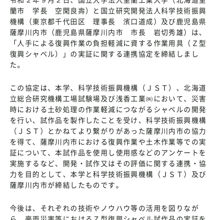
蘭市 学長 空閑良壽）と国立研究開発法人科学技術振興
機構（東京都千代田区 理事長 濱口道成）及び鹿児島県
薩摩川内市（鹿児島県薩摩川内市 市長 岩切秀雄）は、
「人手による復興作業の負担軽減に資する作業用具（Ｚ型
復興シャベル）」の実証に関する連携協定を締結しまし
た。
この協定は、本学、科学技術振興機構（ＪＳＴ）、北海道
立総合研究機構工場試験場及び浅香工業㈱において、災害
時における土砂処理の作業軽減につながるシャベルの開発
を行い、試作品を製作したことを受け、科学技術振興機構
（ＪＳＴ）とかねてより繋がりがあった薩摩川内市の協力
を得て、薩摩川内市における復興作業や土木作業等での実
証について、本試作品を使用し使用感などのアンケートを
実施するなど、開発・試作又はその評価に関する連携・協
力を目的として、本学と科学技術振興機構（ＪＳＴ）及び
薩摩川内市が締結したものです。
今後は、それぞれの技術やノウハウ等の活用を図りなが
ら、豪雨災害等におけるＺ型復興シャベル試作品の実証を