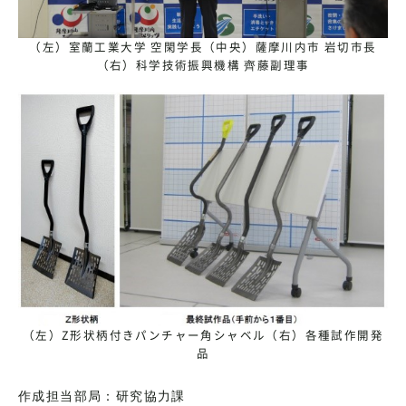
（左）室蘭工業大学 空閑学長（中央）薩摩川内市 岩切市長
（右）科学技術振興機構 齊藤副理事
（左）Z形状柄付きパンチャー角シャベル（右）各種試作開発
品
作成担当部局：研究協力課