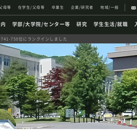
父母等
在学生/父母等
卒業生
企業/研究者
地域/一般
案内
学部/大学院/センター等
研究
学生生活/就職
741-750位にランクインしました