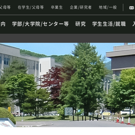
父母等
在学生/父母等
卒業生
企業/研究者
地域/一般
案内
学部/大学院/センター等
研究
学生生活/就職