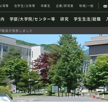
父母等
在学生/父母等
卒業生
企業/研究者
地域/一般
案内
学部/大学院/センター等
研究
学生生活/就職
学職員が発表しました