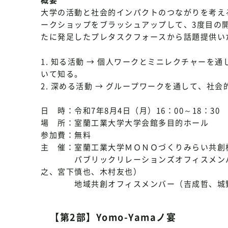
概要
大学の活動と社会的インパクトのつながりを考え
ークショップをブラッシュアップして、3度目の
たに発足したプレタスクフォースから話題提供い
1. 知る活動 → 個人ワークとミニレクチャー
いて知る。
2. 深める活動 → グループワークを通して、社
日 時：令和7年8月4日（月）16：00～18：30
場 所：室蘭工業大学大学会館多目的ホール
参加費：無料
主 催：室蘭工業大学ＭＯＮＯづくりみらい共創
パブリックリレーションズオフィスメンバー
之、宮下慎也、木村友也）
地域共創オフィスメンバー（吉成哲、城
【第2部】Yomo-Yamaノ宴