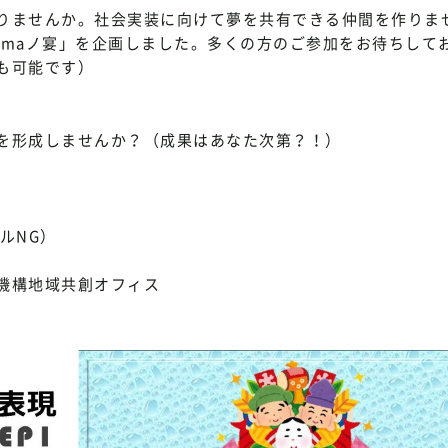
りませんか。社会実装に向けて夢を共有できる仲間を作りま
Yamaノ宴」を企画しました。多くの方のご参加をお待ちして
も可能です）
を形成しませんか？（成果はあなた次第？！）
ールNG）
機構地域共創オフィス
）