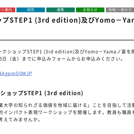
ント案内
研究
連携
お知らせ
地域/一般の方
P1 (3rd edition)及びYomo－Ya
ップSTEP1 (3rd edition)及びYomo－Yamaノ宴
25日（金）までに申込みフォームからお申込みください。
r/BAgpmQ0MJP
STEP1 (3rd edition)
業大学の知られざる価値を地域に届ける」ことを目指して活
的インパクト表現ワークショップを開催します。教員も職員
考えてみませんか。