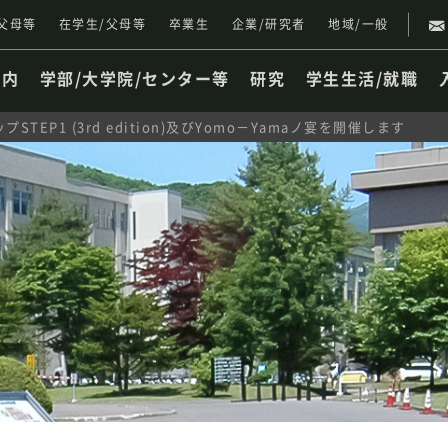
父母等
在学生/父母等
卒業生
企業/研究者
地域/一般
案内
学部/大学院/センター等
研究
学生生活/就職
EP1 (3rd edition)及びYomo－Yamaノ宴を開催します