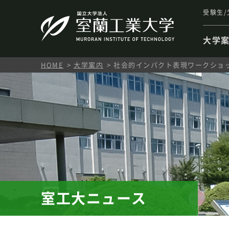
受験生/
大学
HOME
大学案内
社会的インパクト表現ワークショップST
室工大ニュース