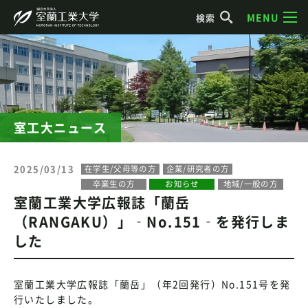
MENU
検索
室工大ニュース
2025/03/13
在学生/父母等の方
企業/研究者の方
卒業生の方
お知らせ
地域/一般の方
室蘭工業大学広報誌「蘭岳
（RANGAKU）」‐No.151‐を発行しま
した
室蘭工業大学広報誌「蘭岳」（年2回発行）No.151号を発
行いたしました。