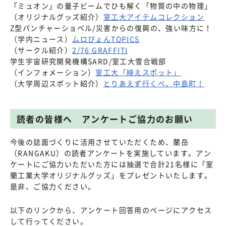
「ミュオン」の量子ビームでひも解く「物質の中の物理」
（オリジナルグッズ紹介）
室工大アイテムコレクション
Z型パンチャーショベル/災害からの復興の、強い味方に！
（学内ニュース）
ムロぴょんTOPICS
（サークル紹介）
2/76 GRAFFITI
学生宇宙研究開発機構SARD/室工大雪合戦部
（インフォメーション）
室工大「映えスポット」
（大学周辺スポット紹介）
とりあえず行くべ、中島町！
読者の皆様へ アンケートご協力のお願い
今後の誌面づくりに活用させていただくため、蘭岳
（RANGAKU）の読者アンケートを実施しています。アン
ケートにご協力いただいた方には抽選で合計21名様に「室
蘭工業大学オリジナルグッズ」をプレゼントいたします。
是非、ご協力ください。
以下のリンクから、アンケート回答用のページにアクセス
して行ってください。