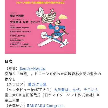
目次
（特集）
Seeds+Needs
空翔ぶ「め組」。ドローンを使った広域森林火災の消火の
はなし
（グラビア）
蘭ガク百景
（インタビューby室工大生）
大先輩は、なぜ、そこに？
室工大OB 吉田雄哉氏（日本マイクロソフト株式会社）×
室工大生
（研究紹介）
RANGAKU Congress