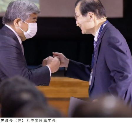
孝夫町長（左）と空閑良壽学長