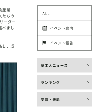
食産業
ALL
人たちの
リーダー
述べまし
イベント案内
イベント報告
名し、成
室工大ニュース
ランキング
受賞・表彰