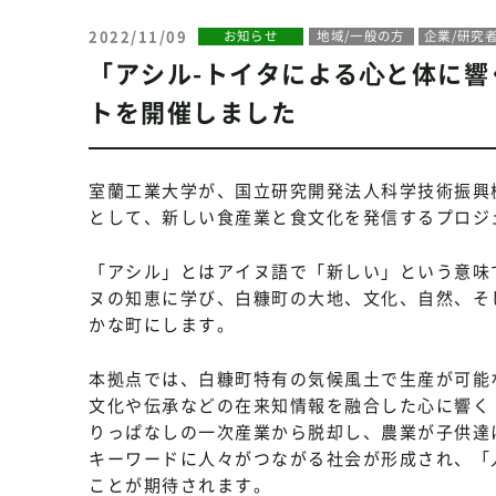
2022/11/09
お知らせ
地域/一般の方
企業/研究
「アシル-トイタによる⼼と体に
トを開催しました
室蘭工業大学が、国立研究開発法人科学技術振興機構
として、新しい食産業と食文化を発信するプロジ
「アシル」とはアイヌ語で「新しい」という意味
ヌの知恵に学び、白糠町の大地、文化、自然、そ
かな町にします。
本拠点では、白糠町特有の気候風土で生産が可能
文化や伝承などの在来知情報を融合した心に響く
りっぱなしの一次産業から脱却し、農業が子供達
キーワードに人々がつながる社会が形成され、「
ことが期待されます。