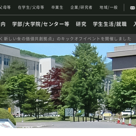
父母等
在学生/父母等
卒業生
企業/研究者
地域/一般
案内
学部/大学院/センター等
研究
学生生活/就職
響く新しい⾷の価値共創拠点」のキックオフイベントを開催しました