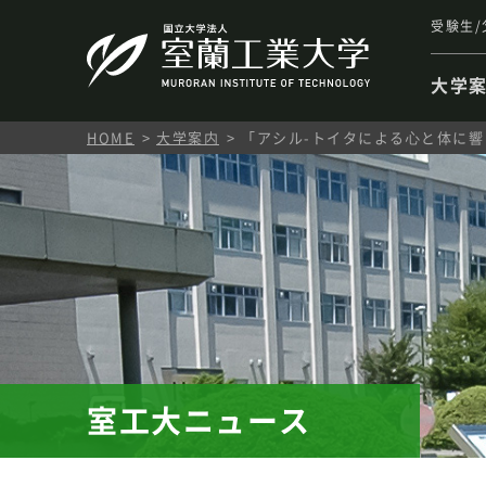
受験生/
大学
HOME
大学案内
「アシル-トイタによる⼼と体に
室工大ニュース