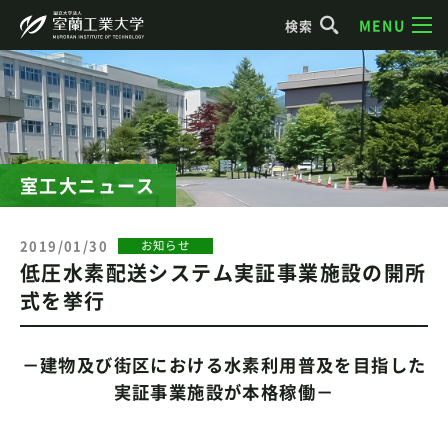
MENU
検索
室工大ニュース
2019/01/30
お知らせ
低圧水素配送システム実証事業施設の開所
式を挙行
－建物及び街区における水素利用普及を目指した
実証事業施設が本格稼働－