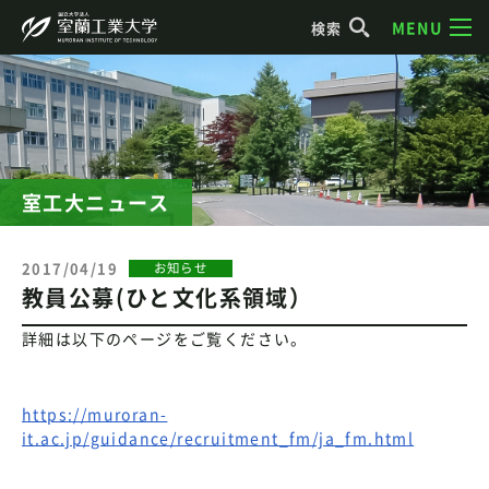
MENU
検索
室工大ニュース
2017/04/19
お知らせ
教員公募(ひと文化系領域）
詳細は以下のページをご覧ください。
https://muroran-
it.ac.jp/guidance/recruitment_fm/ja_fm.html